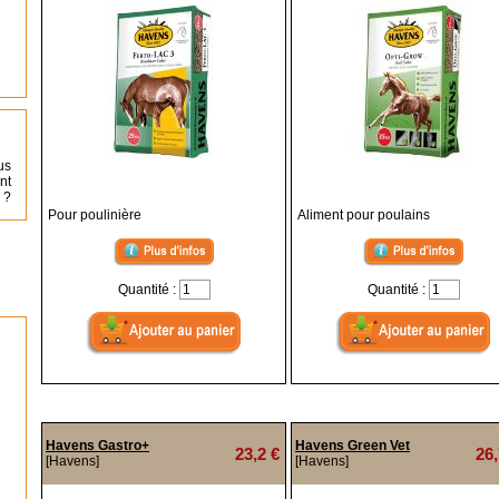
us
nt
 ?
Pour poulinière
Aliment pour poulains
Quantité :
Quantité :
Havens Gastro+
Havens Green Vet
23,2 €
26,
[Havens]
[Havens]