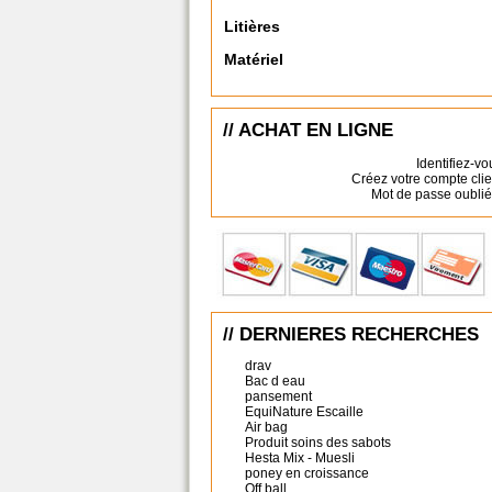
Litières
Matériel
// ACHAT EN LIGNE
Identifiez-vo
Créez votre compte clie
Mot de passe oublié
// DERNIERES RECHERCHES
drav
Bac d eau
pansement
EquiNature Escaille
Air bag
Produit soins des sabots
Hesta Mix - Muesli
poney en croissance
Off ball