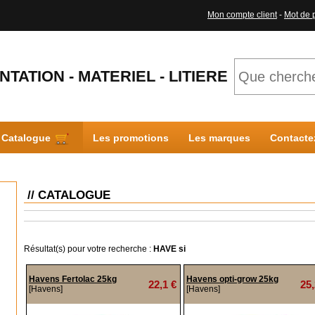
Mon compte client
-
Mot de 
NTATION - MATERIEL - LITIERE
Catalogue
Les promotions
Les marques
Contacte
// CATALOGUE
Résultat(s) pour votre recherche :
HAVE si
Havens Fertolac 25kg
Havens opti-grow 25kg
22,1 €
25,
[Havens]
[Havens]