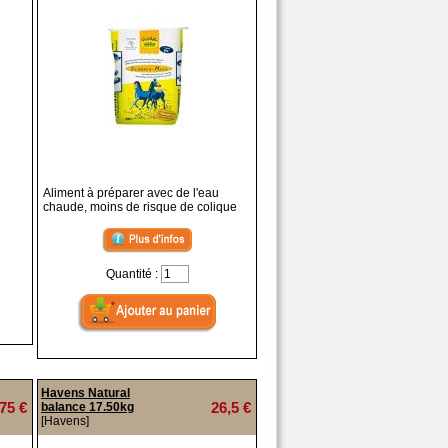
Aliment à préparer avec de l'eau
chaude, moins de risque de colique
Quantité :
Havens Natural
75 €
26,5 €
balance 17.50kg
[Havens]