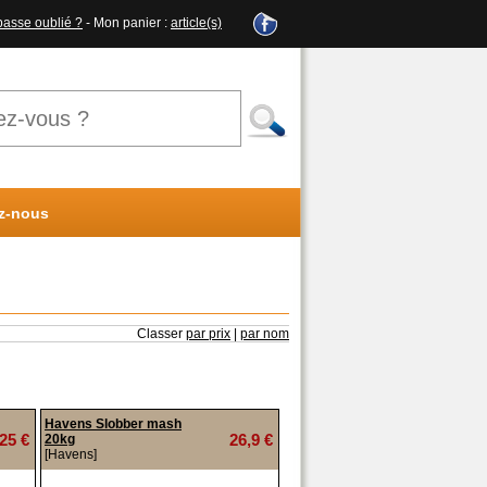
passe oublié ?
- Mon panier :
article(s)
z-nous
Classer
par prix
|
par nom
Havens Slobber mash
25 €
26,9 €
20kg
[Havens]