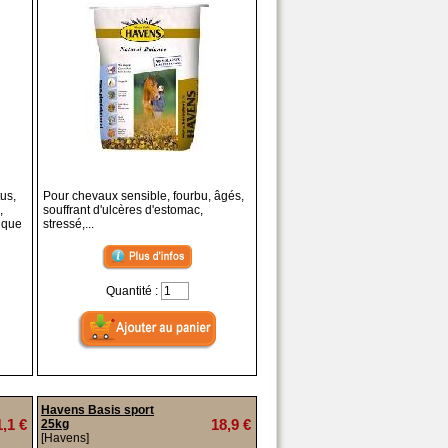
us,
Pour chevaux sensible, fourbu, âgés,
,
souffrant d'ulcères d'estomac,
gique
stressé,...
Quantité :
Havens Basis sport
1,1 €
18,9 €
25kg
[Havens]