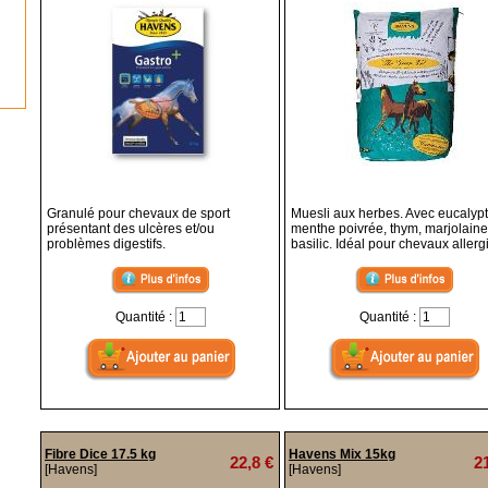
Granulé pour chevaux de sport
Muesli aux herbes. Avec eucalypt
présentant des ulcères et/ou
menthe poivrée, thym, marjolaine
problèmes digestifs.
basilic. Idéal pour chevaux aller
Quantité :
Quantité :
Fibre Dice 17.5 kg
Havens Mix 15kg
22,8 €
2
[Havens]
[Havens]