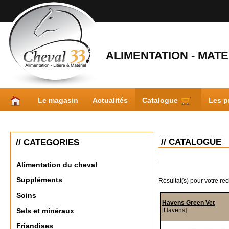
ALIMENTATION - MATER
Le magasin
Actualités
Catalogue
Les p
// CATALOGUE
// CATEGORIES
Alimentation du cheval
Suppléments
Résultat(s) pour votre re
Soins
Havens Green Vet
[Havens]
Sels et minéraux
Friandises