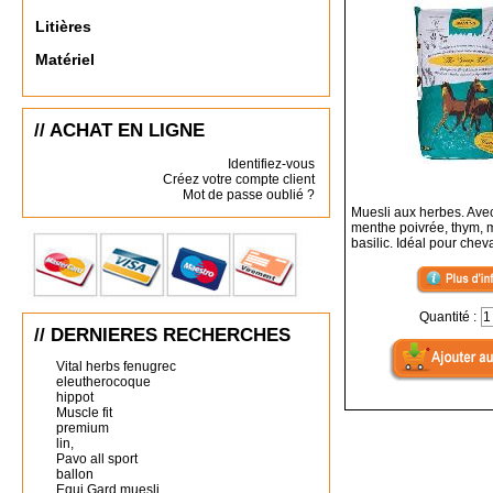
Litières
Matériel
// ACHAT EN LIGNE
Identifiez-vous
Créez votre compte client
Mot de passe oublié ?
Muesli aux herbes. Ave
menthe poivrée, thym, m
basilic. Idéal pour chev
Quantité :
// DERNIERES RECHERCHES
Vital herbs fenugrec
eleutherocoque
hippot
Muscle fit
premium
lin,
Pavo all sport
ballon
Equi Gard muesli