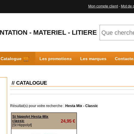
Mon compte client
-
Mot de 
NTATION - MATERIEL - LITIERE
Catalogue
Les promotions
Les marques
Contacte
// CATALOGUE
Résultat(s) pour votre recherche :
Hesta Mix - Classic
St hippolyt Hesta-Mix
24,95 €
classic
[St Hippolyt]