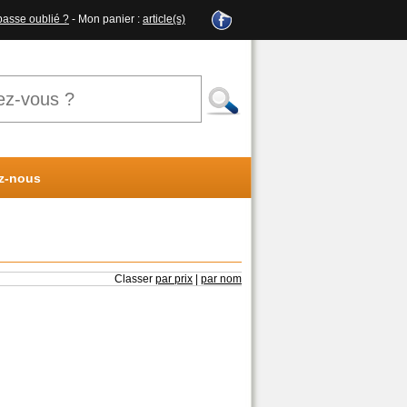
passe oublié ?
- Mon panier :
article(s)
z-nous
Classer
par prix
|
par nom