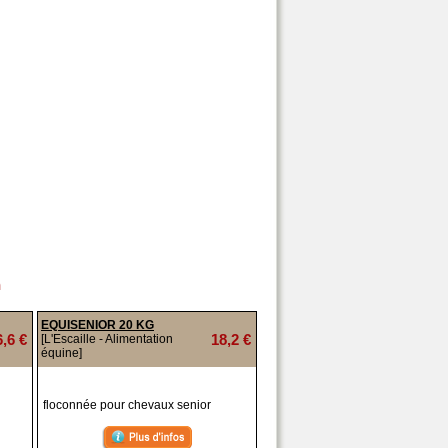
n
EQUISENIOR 20 KG
6,6 €
18,2 €
[L'Escaille - Alimentation
équine]
floconnée pour chevaux senior