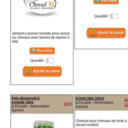
Quantité :
aliment a donner humide pour senior
ou chevaux avec besoin de reprise d
état
Quantité :
Foin dépoussiéré
EQUICUBE 25KG
1
emballé 18kg
[L'Escaille - Alimentation
12 €
1
[L'Escaille - Alimentation
équine]
équine]
Granule pour chevaux de loisir a
travail modéré