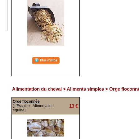
Alimentation du cheval > Aliments simples > Orge floconn
Orge floconnée
13 €
[L'Escaille - Alimentation
équine]