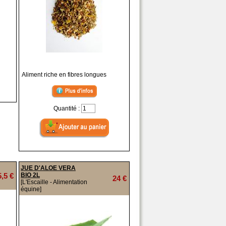
Aliment riche en fibres longues
Quantité :
JUE D'ALOE VERA
5,5 €
BIO 2L
24 €
[L'Escaille - Alimentation
équine]