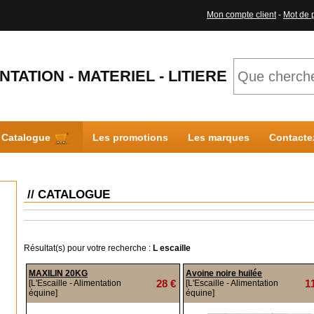
Mon compte client
-
Mot de 
NTATION - MATERIEL - LITIERE
Catalogue
Les promotions
Les marques
Contacte
// CATALOGUE
Résultat(s) pour votre recherche :
L escaille
MAXILIN 20KG
Avoine noire huilée
28 €
1
[L'Escaille - Alimentation
[L'Escaille - Alimentation
équine]
équine]