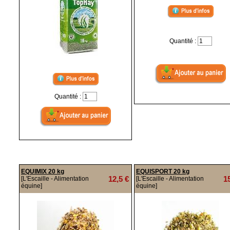
Quantité :
Quantité :
EQUIMIX 20 kg
EQUISPORT 20 kg
12,5 €
1
[L'Escaille - Alimentation
[L'Escaille - Alimentation
équine]
équine]