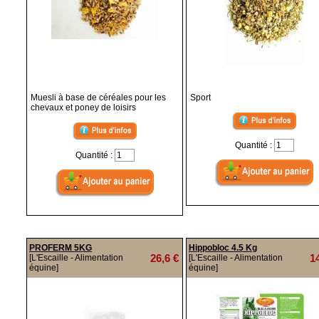
Muesli à base de céréales pour les
Sport
chevaux et poney de loisirs
Quantité :
Quantité :
PROFERM 5KG
Hippobloc 4.5 Kg
26,6 €
1
[L'Escaille - Alimentation
[L'Escaille - Alimentation
équine]
équine]