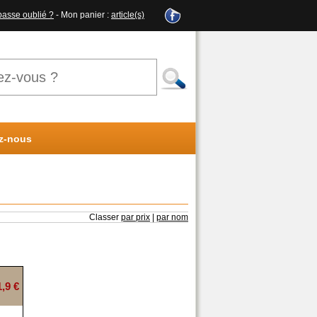
passe oublié ?
- Mon panier :
article(s)
z-nous
Classer
par prix
|
par nom
1,9 €