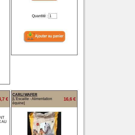
Quantité :
CARLI WAFER
4,7 €
16,6 €
[L'Escaille - Alimentation
équine]
ANT
X AU