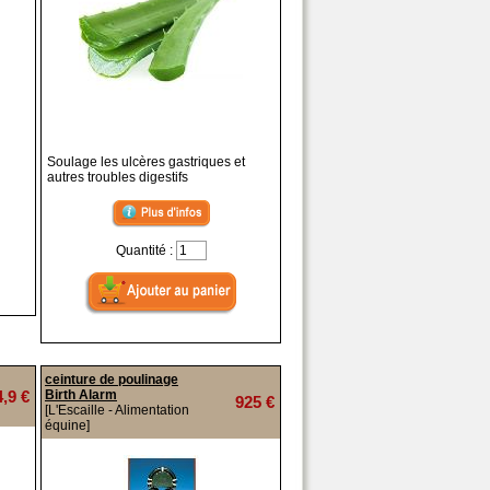
Soulage les ulcères gastriques et
autres troubles digestifs
Quantité :
ceinture de poulinage
4,9 €
Birth Alarm
925 €
[L'Escaille - Alimentation
équine]