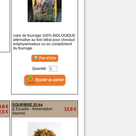
cube de fourrage 100% BIOLOGIQUE
alternative au foin idéal pour chevaux
emphysémateux ou en complément
du fourrage
Quantité :
EQUIFIBRE 20 kg
3,9 €
13,9 €
[L'Escaille - Alimentation
2,5 €
équine]