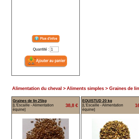
Quantité :
Alimentation du cheval > Aliments simples > Graines de li
Graines de lin 25kg
EQUISTUD 20 kg
38,8 €
1
[L'Escaille - Alimentation
[L'Escaille - Alimentation
équine]
équine]