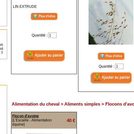
LIN EXTRUDE
Quantité :
us
nt
 ?
Quantité :
Alimentation du cheval > Aliments simples > Flocons d'av
Flocon d'avoine
40 €
[L'Escaille - Alimentation
équine]