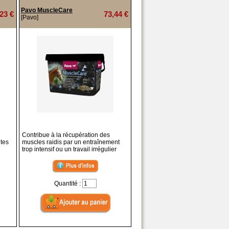
Pavo MuscleCare
23 €
73,44 €
[Pavo]
Contribue à la récupération des
ntes
muscles raidis par un entraînement
trop intensif ou un travail irrégulier
Quantité :