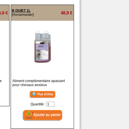
B QUIET 1L
6,6 €
48,8 €
[Horsemaster]
de
Aliment complémentaire apaisant
pour chevaux anxieux
Quantité :