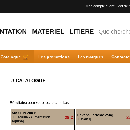
Mon compte client
-
Mot de 
NTATION - MATERIEL - LITIERE
Catalogue
Les promotions
Les marques
Contacte
// CATALOGUE
Résultat(s) pour votre recherche :
Lac
MAXILIN 20KG
Havens Fertolac 25kg
28 €
2
[L'Escaille - Alimentation
[Havens]
équine]