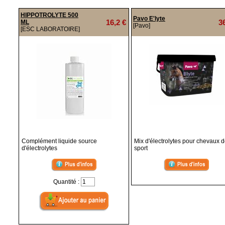
HIPPOTROLYTE 500
Pavo E'lyte
16,2 €
3
ML
[Pavo]
[ESC LABORATOIRE]
Complément liquide source
Mix d'électrolytes pour chevaux 
d'électrolytes
sport
Quantité :