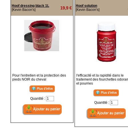
Hoof dressing black 1L
Hoof solution
19,9 €
[Kevin Bacon's]
[Kevin Bacon's]
Pour l'entretien et la protection des
l'efficacité et la rapidité dans le
pieds NOIR du cheval
traitement des fourchettes odora
et pourries
Quantité :
Quantité :