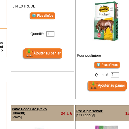
LIN EXTRUDE
Quantité :
us
nt
 ?
Pour poulinière
Quantité :
Pavo Podo Lac (Pavo
Pre Alpin senior
24,1 €
1
Jument)
[St Hippolyt]
[Pavo]