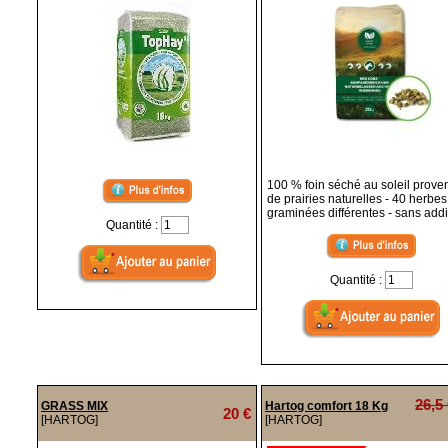
100 % foin séché au soleil prove
de prairies naturelles - 40 herbes
graminées différentes - sans addit
Quantité :
Quantité :
26,5
GRASS MIX
Hartog comfort 18 Kg
20 €
[HARTOG]
[HARTOG]