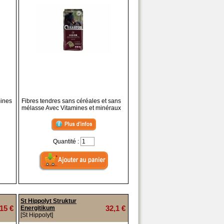
mines
Fibres tendres sans céréales et sans
mélasse Avec Vitamines et minéraux
Quantité :
St Hippolyt Struktur
15 €
32,1 €
Energitikum
[St Hippolyt]