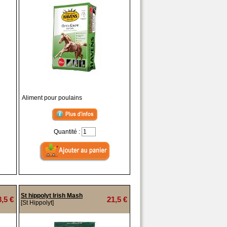
Aliment pour poulains
Quantité :
St hippolyt Irish Mash
8,5 €
21,5 €
[St Hippolyt]