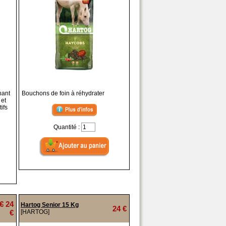
nant
Bouchons de foin à réhydrater
 et
ifs
Quantité :
 €
24
Hartog Senior 15 Kg
24 €
€
[HARTOG]