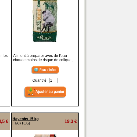
r les
Aliment à préparer avec de l'eau
chaude moins de risque de colique,...
Quantité :
Haycobs 15 kg
4,5 €
19,3 €
[HARTOG]