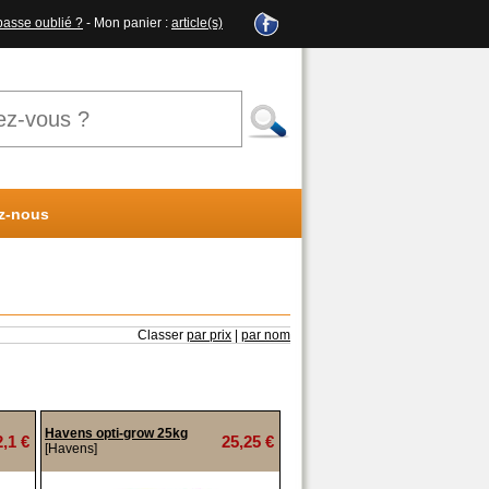
passe oublié ?
- Mon panier :
article(s)
z-nous
Classer
par prix
|
par nom
Havens opti-grow 25kg
2,1 €
25,25 €
[Havens]