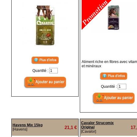
Aliment riche en fibres avec vita
et minéraux
Quantité :
Quantité :
Cavalor Strucomix
Havens Mix 15kg
21,1 €
17,
Original
[Havens]
[Cavalor]