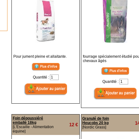
Pour jument pleine et allaitante.
fourrage spécialement étudié pou
chevaux âgés
Quantité :
Quantité :
Foin dépoussiéré
Granulé de foin
emballé 18kg
1
Heucobs 20 kg
12 €
[L'Escaille - Alimentation
[Nordic Grass]
équine]