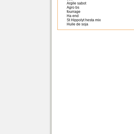
Argile sabot
Agro bs
fourrage
Ha end
St Hippolyt hesta mix
Huile de soja