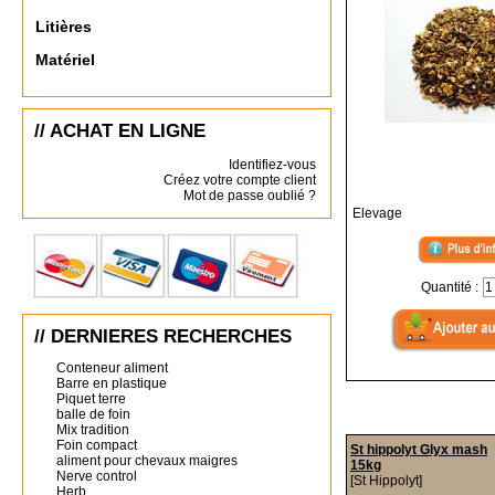
Litières
Matériel
// ACHAT EN LIGNE
Identifiez-vous
Créez votre compte client
Mot de passe oublié ?
Elevage
Quantité :
// DERNIERES RECHERCHES
Conteneur aliment
Barre en plastique
Piquet terre
balle de foin
Mix tradition
Foin compact
St hippolyt Glyx mash
aliment pour chevaux maigres
15kg
Nerve control
[St Hippolyt]
Herb