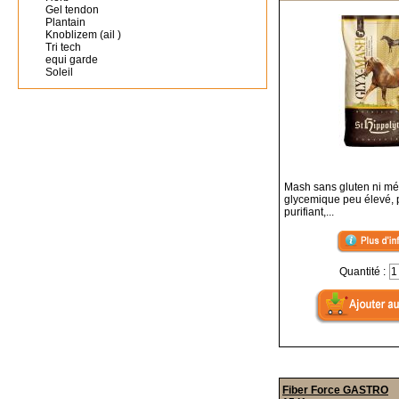
Gel tendon
Plantain
Knoblizem (ail )
Tri tech
equi garde
Soleil
Mash sans gluten ni mé
glycemique peu élevé, p
purifiant,...
Quantité :
Fiber Force GASTRO