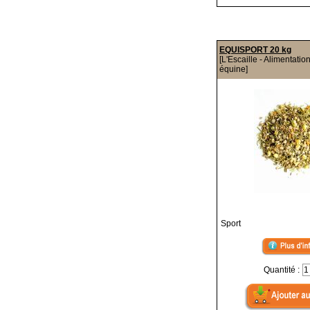
EQUISPORT 20 kg
[L'Escaille - Alimentatio
équine]
Sport
Quantité :