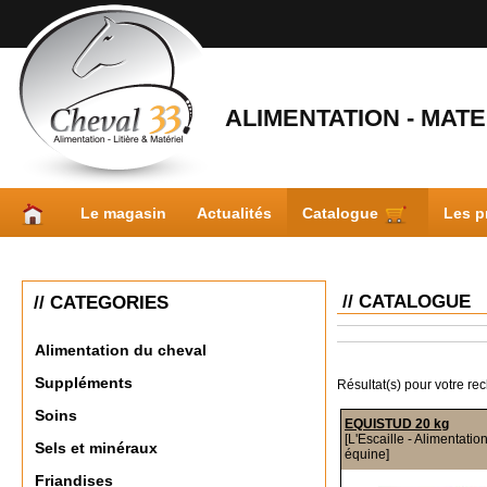
ALIMENTATION - MATER
Le magasin
Actualités
Catalogue
Les p
// CATALOGUE
// CATEGORIES
Alimentation du cheval
Suppléments
Résultat(s) pour votre re
Soins
EQUISTUD 20 kg
[L'Escaille - Alimentatio
Sels et minéraux
équine]
Friandises