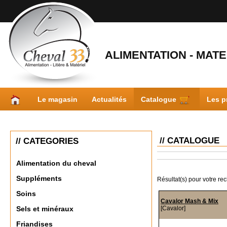
ALIMENTATION - MATER
Le magasin
Actualités
Catalogue
Les p
// CATALOGUE
// CATEGORIES
Alimentation du cheval
Suppléments
Résultat(s) pour votre re
Soins
Cavalor Mash & Mix
[Cavalor]
Sels et minéraux
Friandises