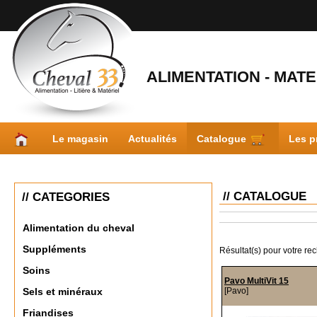
ALIMENTATION - MATER
Le magasin
Actualités
Catalogue
Les p
// CATALOGUE
// CATEGORIES
Alimentation du cheval
Suppléments
Résultat(s) pour votre re
Soins
Pavo MultiVit 15
[Pavo]
Sels et minéraux
Friandises