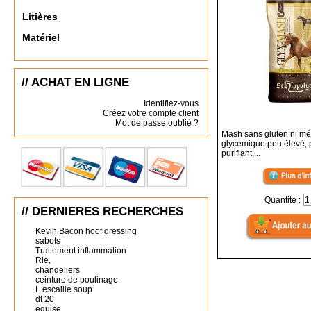
Litières
Matériel
// ACHAT EN LIGNE
Identifiez-vous
Créez votre compte client
Mot de passe oublié ?
Mash sans gluten ni mé
glycemique peu élevé, p
purifiant,...
Quantité :
// DERNIERES RECHERCHES
Kevin Bacon hoof dressing
sabots
Traitement inflammation
Rie,
chandeliers
ceinture de poulinage
L escaille soup
dt 20
equise