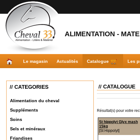
ALIMENTATION - MATER
Le magasin
Actualités
Catalogue
Les p
// CATALOGUE
// CATEGORIES
Alimentation du cheval
Suppléments
Résultat(s) pour votre re
Soins
St hippolyt Glyx mash
15kg
Sels et minéraux
[St Hippolyt]
Friandises