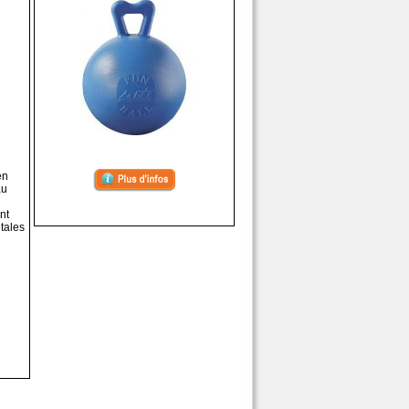
en
au
nt
tales