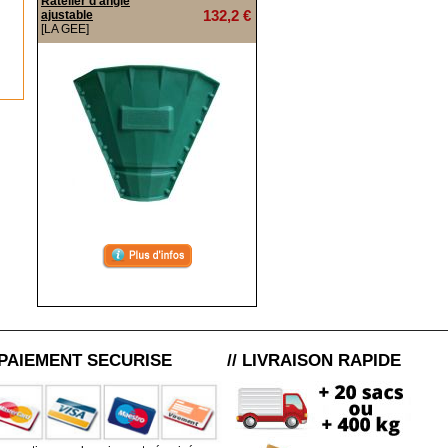
Ratelier d'angle
132,2 €
ajustable
[LA GEE]
/ PAIEMENT SECURISE
// LIVRAISON RAPIDE