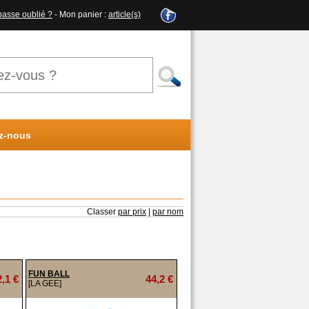
passe oublié ?
- Mon panier :
article(s)
z-nous
Classer
par prix
|
par nom
FUN BALL
2,1 €
44,2 €
[LA GEE]