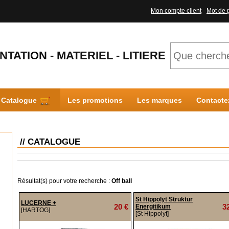
Mon compte client
-
Mot de 
NTATION - MATERIEL - LITIERE
Catalogue
Les promotions
Les marques
Contacte
// CATALOGUE
Résultat(s) pour votre recherche :
Off ball
St Hippolyt Struktur
LUCERNE +
20 €
3
Energitikum
[HARTOG]
[St Hippolyt]