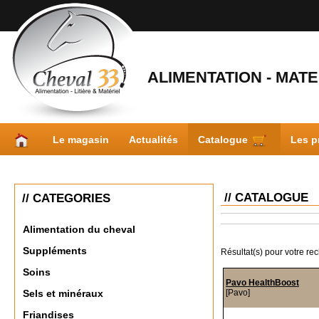
ALIMENTATION - MATER
Le magasin
Actualités
Catalogue
Les p
// CATALOGUE
// CATEGORIES
Alimentation du cheval
Suppléments
Résultat(s) pour votre re
Soins
Pavo HealthBoost
[Pavo]
Sels et minéraux
Friandises