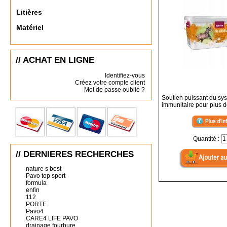
Litières
Matériel
// ACHAT EN LIGNE
Identifiez-vous
Créez votre compte client
Mot de passe oublié ?
Soutien puissant du sy
immunitaire pour plus d
Quantité :
// DERNIERES RECHERCHES
nature s best
Pavo top sport
formula
enfin
112
PORTE
Pavo4
CARE4 LIFE PAVO
drainage fourbure