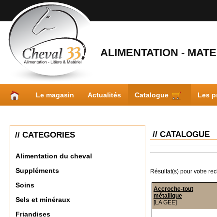
ALIMENTATION - MATER
Le magasin
Actualités
Catalogue
Les p
// CATALOGUE
// CATEGORIES
Alimentation du cheval
Suppléments
Résultat(s) pour votre re
Soins
Accroche-tout
métallique
Sels et minéraux
[LA GEE]
Friandises