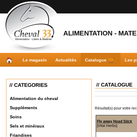
ALIMENTATION - MATER
Le magasin
Actualités
Catalogue
Les p
// CATALOGUE
// CATEGORIES
Alimentation du cheval
Suppléments
Résultat(s) pour votre re
Soins
Fly away Head Stick
[Vital Herbs]
Sels et minéraux
Friandises