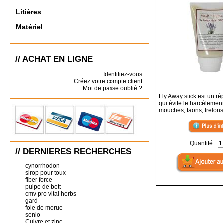
Litières
Matériel
// ACHAT EN LIGNE
Identifiez-vous
Créez votre compte client
Mot de passe oublié ?
Fly Away stick est un rép
qui évite le harcèlemen
mouches, taons, frelons
Quantité :
// DERNIERES RECHERCHES
cynorrhodon
sirop pour toux
fiber force
pulpe de bett
cmv pro vital herbs
gard
foie de morue
senio
Cuivre et zinc