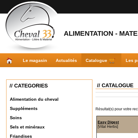
ALIMENTATION - MATER
Le magasin
Actualités
Catalogue
Les p
// CATALOGUE
// CATEGORIES
Alimentation du cheval
Suppléments
Résultat(s) pour votre re
Soins
Easy Digest
[Vital Herbs]
Sels et minéraux
Friandises