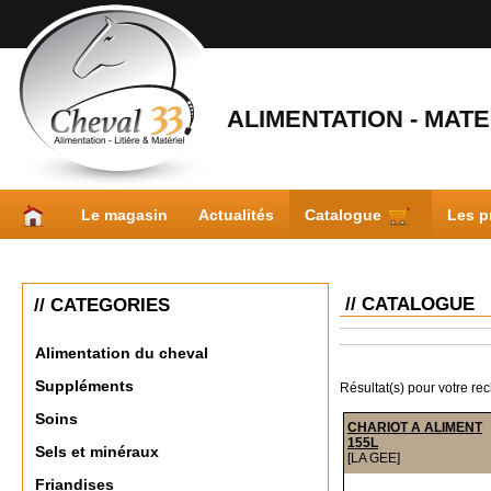
ALIMENTATION - MATER
Le magasin
Actualités
Catalogue
Les p
// CATALOGUE
// CATEGORIES
Alimentation du cheval
Suppléments
Résultat(s) pour votre re
Soins
CHARIOT A ALIMENT
155L
Sels et minéraux
[LA GEE]
Friandises