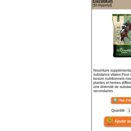
Energitikum
[St Hippolyt]
Nourriture supplémentai
substance vitales.Pour
besoin nutritionnels m
plantes et herbes différ
une diversité de subst
secondaires
Quantité :