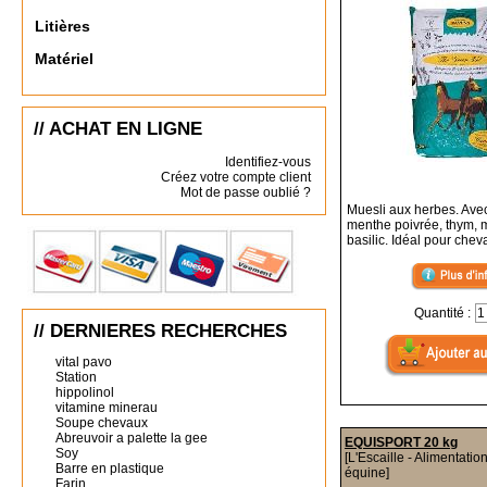
Litières
Matériel
// ACHAT EN LIGNE
Identifiez-vous
Créez votre compte client
Mot de passe oublié ?
Muesli aux herbes. Ave
menthe poivrée, thym, m
basilic. Idéal pour chev
Quantité :
// DERNIERES RECHERCHES
vital pavo
Station
hippolinol
vitamine minerau
Soupe chevaux
Abreuvoir a palette la gee
EQUISPORT 20 kg
Soy
[L'Escaille - Alimentatio
Barre en plastique
équine]
Farin