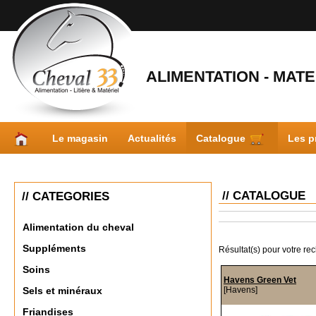
ALIMENTATION - MATER
Le magasin
Actualités
Catalogue
Les p
// CATALOGUE
// CATEGORIES
Alimentation du cheval
Suppléments
Résultat(s) pour votre re
Soins
Havens Green Vet
[Havens]
Sels et minéraux
Friandises