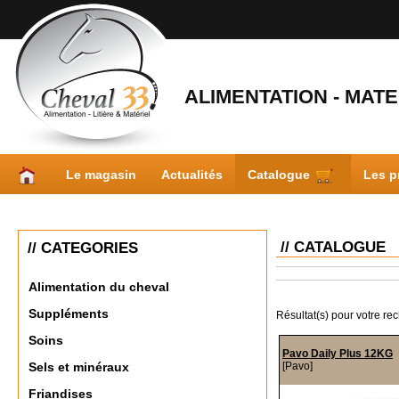
ALIMENTATION - MATER
Le magasin
Actualités
Catalogue
Les p
// CATALOGUE
// CATEGORIES
Alimentation du cheval
Suppléments
Résultat(s) pour votre re
Soins
Pavo Daily Plus 12KG
[Pavo]
Sels et minéraux
Friandises