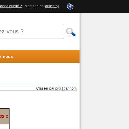
passe oublié ?
- Mon panier :
article(s)
z-nous
Classer
par prix
|
par nom
23 €