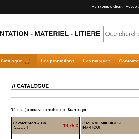
Mon compte client
-
Mot de 
NTATION - MATERIEL - LITIERE
Catalogue
Les promotions
Les marques
Contacte
// CATALOGUE
Résultat(s) pour votre recherche :
Start et go
Cavalor Start & Go
LUZERNE MIX DIGEST
19,75 €
[Cavalor]
[HARTOG]