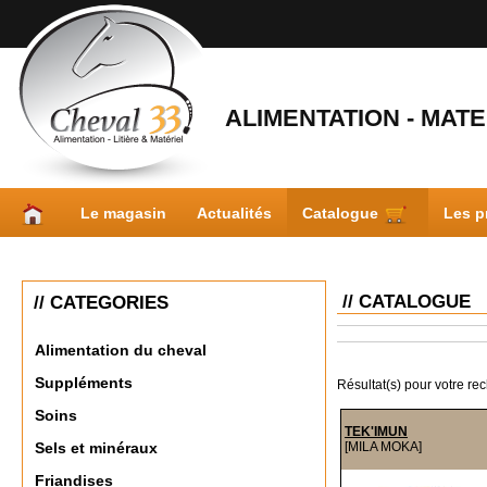
ALIMENTATION - MATER
Le magasin
Actualités
Catalogue
Les p
// CATALOGUE
// CATEGORIES
Alimentation du cheval
Suppléments
Résultat(s) pour votre re
Soins
TEK'IMUN
[MILA MOKA]
Sels et minéraux
Friandises