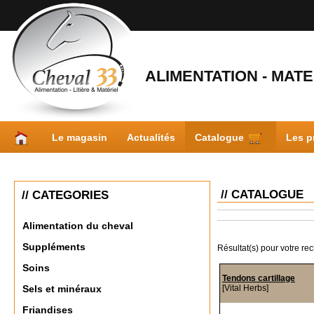
ALIMENTATION - MATER
Le magasin
Actualités
Catalogue
Les p
// CATALOGUE
// CATEGORIES
Alimentation du cheval
Suppléments
Résultat(s) pour votre re
Soins
Tendons cartillage
[Vital Herbs]
Sels et minéraux
Friandises