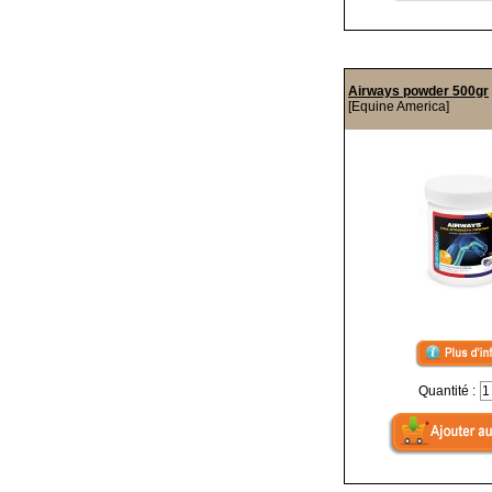
Airways powder 500gr
[Equine America]
Quantité :