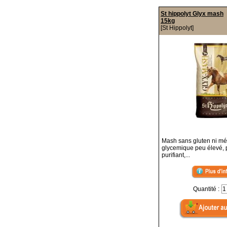
St hippolyt Glyx mash
15kg
[St Hippolyt]
Mash sans gluten ni mé
glycemique peu élevé, p
purifiant,...
Quantité :