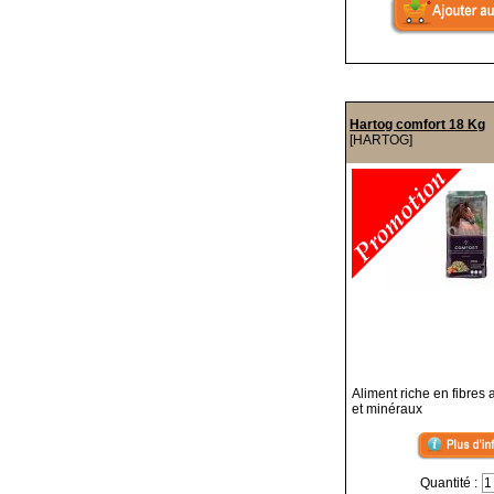
Hartog comfort 18 Kg
[HARTOG]
Aliment riche en fibres
et minéraux
Quantité :