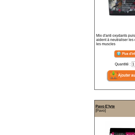
Mix d'anti oxydants pui
aident à neutraliser le
les muscles
Quantité :
Pavo E'lyte
[Pavo]