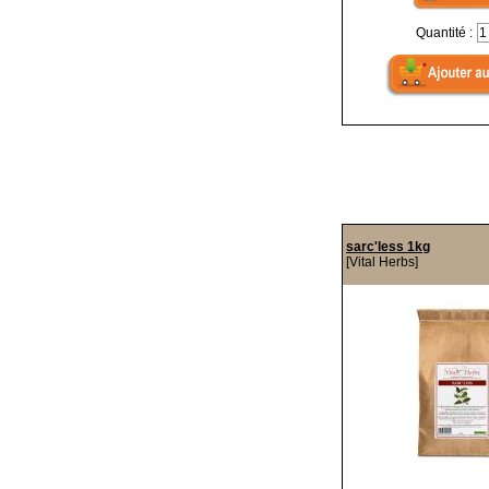
Quantité :
sarc'less 1kg
[Vital Herbs]