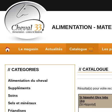
ALIMENTATION - MATER
Le magasin
Actualités
Catalogue
Les p
// CATALOGUE
// CATEGORIES
Alimentation du cheval
Suppléments
Résultat(s) pour votre re
Soins
St hippolyt Glyx lobs
1kg
Sels et minéraux
[St Hippolyt]
Friandises