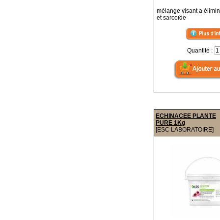
mélange visant a élimin
et sarcoïde
Quantité :
ECHINACEE PLANTE
PURE 1Kg
[ESC LABORATOIRE]