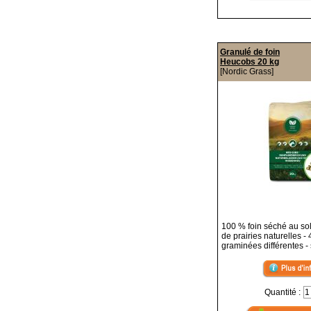
Granulé de foin
Heucobs 20 kg
[Nordic Grass]
100 % foin séché au sol
de prairies naturelles -
graminées différentes - 
Quantité :