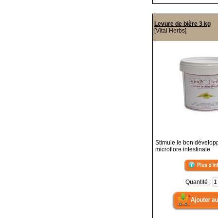
Levure de bière 3 kg
[Vital Herbs]
Stimule le bon dévelop
microflore intestinale
Quantité :