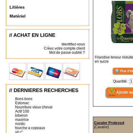
Litières
Matériel
// ACHAT EN LIGNE
Identifiez-vous
Créez votre compte client
Mot de passe oublié ?
Friandise teneur réduit
en sucre
Quantité :
// DERNIERES RECHERCHES
Bons bons
Estomac
Nourriture vieux cheval
Actif 100
biberon
maxirice
Cavalor Probreed
nordic
[Cavalor]
fourche a copeaux
vit c"