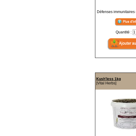
Défenses immunitaires 
Quantité :
Kush'less 1kg
[Vital Herbs]