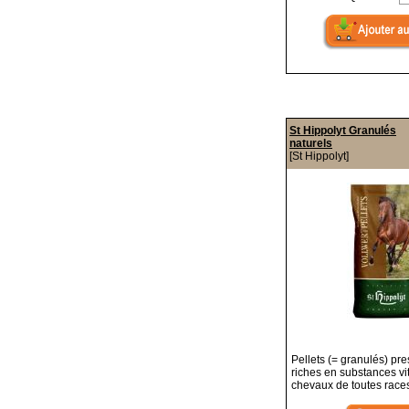
St Hippolyt Granulés
naturels
[St Hippolyt]
Pellets (= granulés) pre
riches en substances vi
chevaux de toutes race