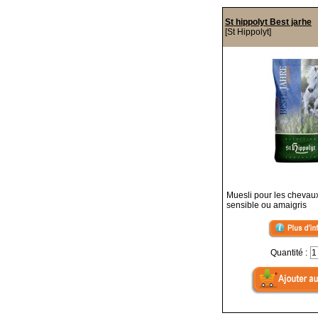
St hippolyt Best jarhe
[St Hippolyt]
Muesli pour les chevau
sensible ou amaigris
Quantité :