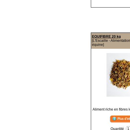
EQUIFIBRE 20 kg
[L'Escaille - Alimentatio
équine]
Aliment riche en fibres
Quantité :