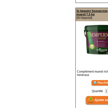
St hippolyt Sempermin
muesli 7.5 kg
[St Hippolyt]
Complément muesli ric
minéraux
Quantité :