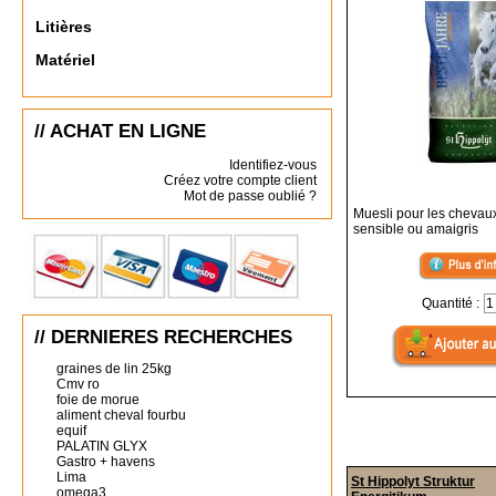
Litières
Matériel
// ACHAT EN LIGNE
Identifiez-vous
Créez votre compte client
Mot de passe oublié ?
Muesli pour les chevau
sensible ou amaigris
Quantité :
// DERNIERES RECHERCHES
graines de lin 25kg
Cmv ro
foie de morue
aliment cheval fourbu
equif
PALATIN GLYX
Gastro + havens
Lima
St Hippolyt Struktur
omega3