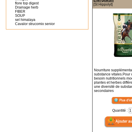
Energitikum
flore top digest
[St Hippolyt]
Drainage herb
FIBER
SOUP
sel himalaya
Cavalor strucomix senior
Nourriture supplémentai
substance vitales.Pour
besoin nutritionnels m
plantes et herbes différ
une diversité de subst
secondaires
Quantité :