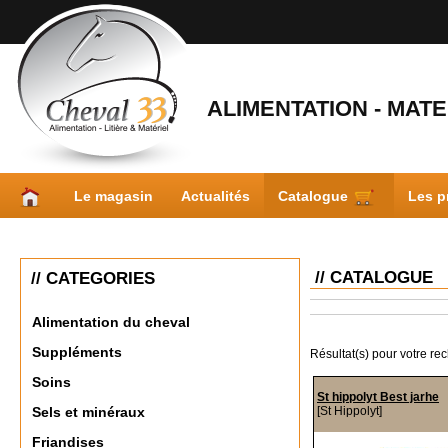
ALIMENTATION - MATER
Le magasin
Actualités
Catalogue
Les p
// CATALOGUE
// CATEGORIES
Alimentation du cheval
Suppléments
Résultat(s) pour votre re
Soins
St hippolyt Best jarhe
[St Hippolyt]
Sels et minéraux
Friandises