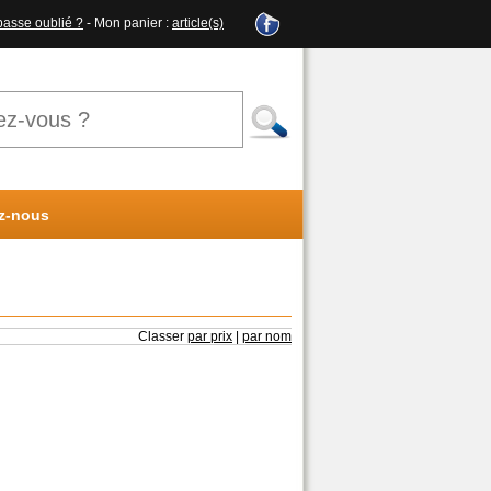
passe oublié ?
- Mon panier :
article(s)
z-nous
Classer
par prix
|
par nom