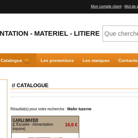
Mon compte client
-
Mot de 
NTATION - MATERIEL - LITIERE
Catalogue
Les promotions
Les marques
Contacte
// CATALOGUE
Résultat(s) pour votre recherche :
Wafer luzerne
CARLI WAFER
16,6 €
[L'Escaille - Alimentation
équine]