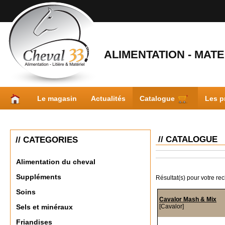
ALIMENTATION - MATER
Le magasin
Actualités
Catalogue
Les p
// CATALOGUE
// CATEGORIES
Alimentation du cheval
Suppléments
Résultat(s) pour votre re
Soins
Cavalor Mash & Mix
[Cavalor]
Sels et minéraux
Friandises