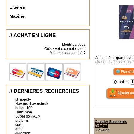
Litières
Matériel
// ACHAT EN LIGNE
Identifiez-vous
Créez votre compte client
Mot de passe oublié ?
Aliment à préparer avec
chaude moins de risque 
Quantité :
// DERNIERES RECHERCHES
st hippoly
Havens draversbrok
ballon 100
Huile mon
Super so KALM
proferm
Cavalor Strucomix
cure
Original
anis
[Cavalor]
digestion