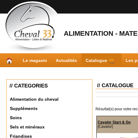
ALIMENTATION - MATER
Le magasin
Actualités
Catalogue
Les p
// CATALOGUE
// CATEGORIES
Alimentation du cheval
Suppléments
Résultat(s) pour votre re
Soins
Cavalor Start & Go
[Cavalor]
Sels et minéraux
Friandises