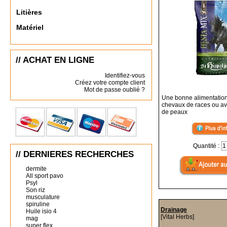
Litières
Matériel
// ACHAT EN LIGNE
Identifiez-vous
Créez votre compte client
Mot de passe oublié ?
Une bonne alimentation
chevaux de races ou a
de peaux
Quantité :
// DERNIERES RECHERCHES
dermite
All sport pavo
Psyl
Son riz
musculature
spiruline
Drainage
Huile isio 4
[Vital Herbs]
mag
super flex