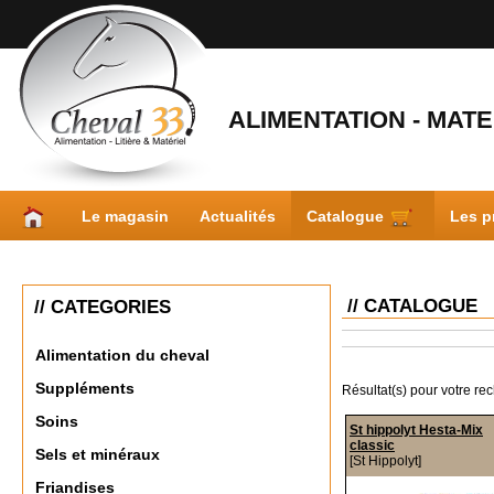
ALIMENTATION - MATER
Le magasin
Actualités
Catalogue
Les p
// CATALOGUE
// CATEGORIES
Alimentation du cheval
Suppléments
Résultat(s) pour votre re
Soins
St hippolyt Hesta-Mix
classic
Sels et minéraux
[St Hippolyt]
Friandises