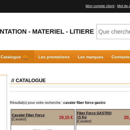
Mon compte client
-
Mot de 
NTATION - MATERIEL - LITIERE
Catalogue
Les promotions
Les marques
Contacte
// CATALOGUE
Résultat(s) pour votre recherche :
cavalor fiber force gastro
Fiber Force GASTRO
Cavalor Fiber Force
19,15 €
20,
15 Kg
[Cavalor]
[Cavalor]