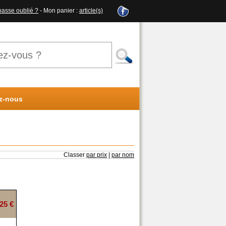
passe oublié ?
- Mon panier :
article(s)
z-nous
Classer
par prix
|
par nom
25 €