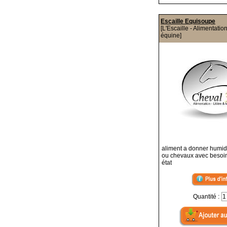
Escaille Equisoupe
[L'Escaille - Alimentatio
équine]
aliment a donner humid
ou chevaux avec besoin
état
Quantité :