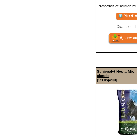
Protection et soutien m
Quantité :
St hippolyt Hesta-Mix
classic
[St Hippolyt]