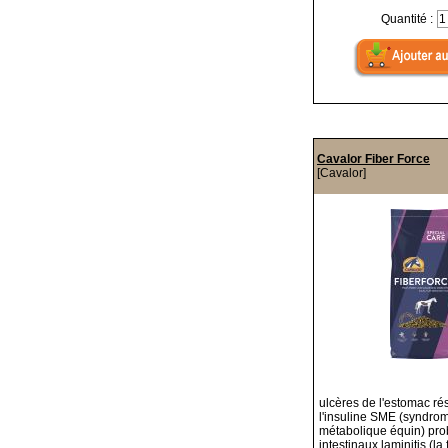
Quantité :
Cavalor Fiber Force
[Cavalor]
ulcères de l'estomac ré
l'insuline SME (syndro
métabolique équin) pro
intestinaux laminitis (la