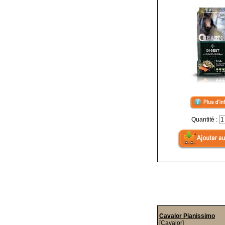
Quantité :
Cavalor Pianissimo
[Cavalor]