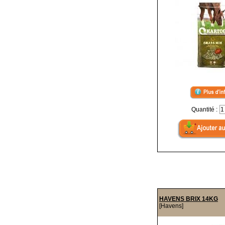
Quantité :
HAVENS BRIX 14KG
[Havens]