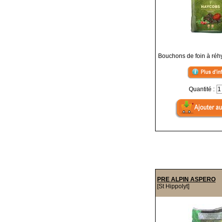
Bouchons de foin à réh
Quantité :
PRE ALPIN ASPERO
[St Hippolyt]