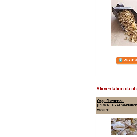
Alimentation du ch
Orge floconnée
[L'Escaille - Alimentatio
équine]