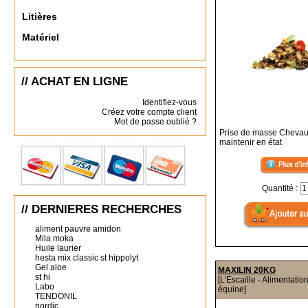
Litières
Matériel
// ACHAT EN LIGNE
Identifiez-vous
Créez votre compte client
Mot de passe oublié ?
Prise de masse Chevaux 
maintenir en état
Quantité :
// DERNIERES RECHERCHES
aliment pauvre amidon
Mila moka
Huile laurier
hesta mix classic st hippolyt
Gel aloe
MAXILIN 20KG
st hi
[L'Escaille - Alimentatio
Labo
équine]
TENDONIL
nordic