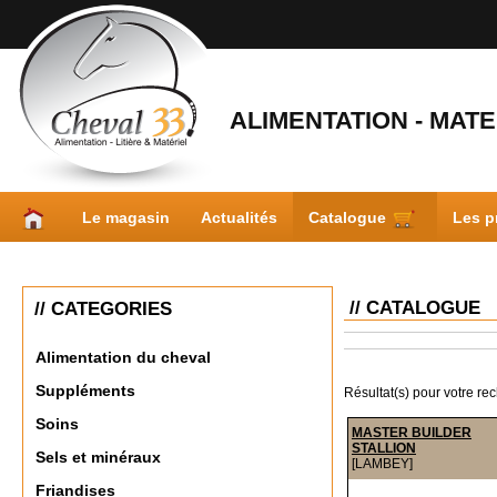
ALIMENTATION - MATER
Le magasin
Actualités
Catalogue
Les p
// CATALOGUE
// CATEGORIES
Alimentation du cheval
Suppléments
Résultat(s) pour votre re
Soins
MASTER BUILDER
STALLION
Sels et minéraux
[LAMBEY]
Friandises