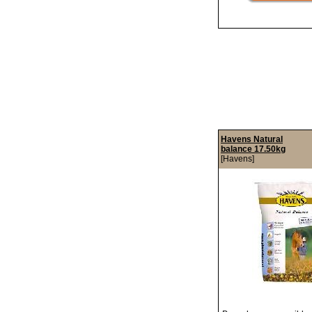
Havens Natural
balance 17.50kg
[Havens]