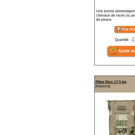
Une bonne alimentation
chevaux de races ou a
de peaux
Quantité :
Fibre Dice 17.5 kg
[Havens]