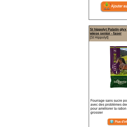
St hippolyt Palatin glyx
wiese senior - faser
[St Hippolyt]
Fourrage sans sucre p
avec des problèmes den
pour améliorer la ration
grossier