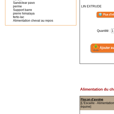
Sandclear pavo
perme
LIN EXTRUDE
Support barre
pierre himalaya
ferto-lac
Alimentation cheval au repos
Quantité :
Alimentation du ch
Flocon d'avoine
[L'Escaille - Alimentatio
équine]