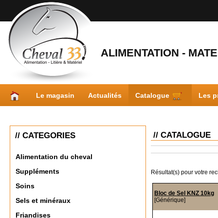
ALIMENTATION - MATER
Le magasin
Actualités
Catalogue
Les p
// CATALOGUE
// CATEGORIES
Alimentation du cheval
Suppléments
Résultat(s) pour votre re
Soins
Bloc de Sel KNZ 10kg
[Générique]
Sels et minéraux
Friandises