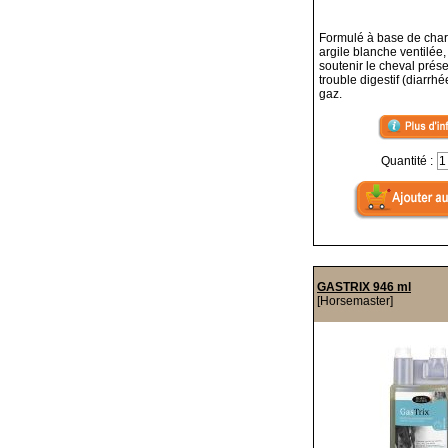
Formulé à base de charb
argile blanche ventilée
soutenir le cheval prés
trouble digestif (diarrh
gaz.
Quantité :
GASTRIX 946 ml
[Horsemaster]