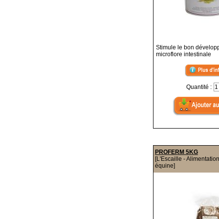
Stimule le bon dévelop
microflore intestinale
Quantité :
PROFERM 5KG
[L'Escaille - Alimentatio
équine]