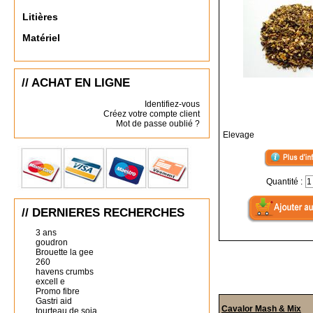
Litières
Matériel
// ACHAT EN LIGNE
Identifiez-vous
Créez votre compte client
Mot de passe oublié ?
Elevage
Quantité :
// DERNIERES RECHERCHES
3 ans
goudron
Brouette la gee
260
havens crumbs
excell e
Promo fibre
Gastri aid
Cavalor Mash & Mix
tourteau de soja