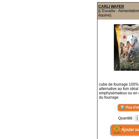
CARLI WAFER
[L'Escaille - Alimentatio
équine]
cube de fourrage 100
alternative au foin idéa
emphysémateux ou en
du fourrage
Quantité :