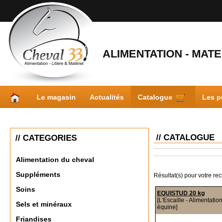
ALIMENTATION - MATER
Le magasin
Actualités
Catalogue
Les p
// CATALOGUE
// CATEGORIES
Alimentation du cheval
Suppléments
Résultat(s) pour votre re
Soins
EQUISTUD 20 kg
[L'Escaille - Alimentatio
Sels et minéraux
équine]
Friandises