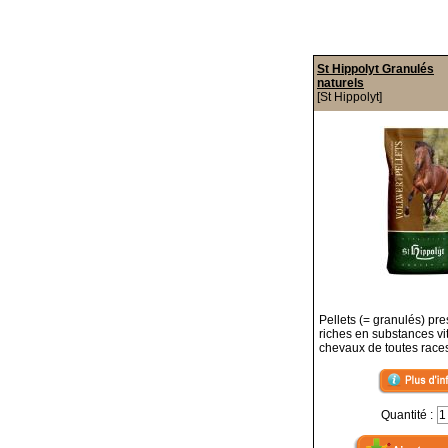
St Hippolyt Granulés
naturels
[St Hippolyt]
Pellets (= granulés) pre
riches en substances vi
chevaux de toutes race
Quantité :