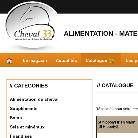
ALIMENTATION - MATER
Le magasin
Actualités
Catalogue
Les p
// CATALOGUE
// CATEGORIES
Alimentation du cheval
Suppléments
Résultat(s) pour votre re
Soins
St hippolyt Irish Mash
[St Hippolyt]
Sels et minéraux
Friandises