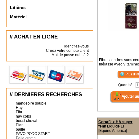
Litières
Matériel
// ACHAT EN LIGNE
Identifiez-vous
Créez votre compte client
Mot de passe oublié ?
Fibres tendres sans cér
mélasse Avec Vitamines
Quantité :
// DERNIERES RECHERCHES
mangeoire souple
Hay
Fibr
hay cobs
boost cheval
Cortaflex HA super
Pian
fenn Liquide 1l
paille
[Equine America]
PAVO PODO START
Pelle crottin