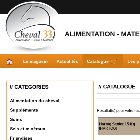
ALIMENTATION - MATER
Le magasin
Actualités
Catalogue
Les p
// CATALOGUE
// CATEGORIES
Alimentation du cheval
Suppléments
Résultat(s) pour votre re
Soins
Hartog Senior 15 Kg
[HARTOG]
Sels et minéraux
Friandises