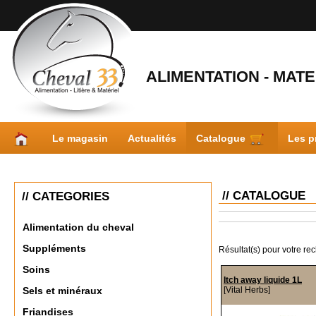
ALIMENTATION - MATER
Le magasin
Actualités
Catalogue
Les p
// CATALOGUE
// CATEGORIES
Alimentation du cheval
Suppléments
Résultat(s) pour votre re
Soins
Itch away liquide 1L
[Vital Herbs]
Sels et minéraux
Friandises