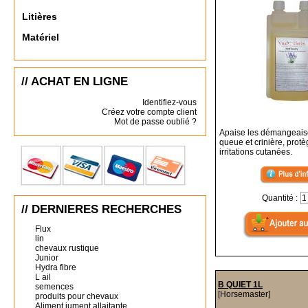
Litières
Matériel
// ACHAT EN LIGNE
Identifiez-vous
Créez votre compte client
Mot de passe oublié ?
Apaise les démangeais
queue et crinière, prot
irritations cutanées.
Quantité :
// DERNIERES RECHERCHES
Flux
lin
chevaux rustique
Junior
Hydra fibre
L ail
B QUIET 1L
semences
[Horsemaster]
produits pour chevaux
Aliment jument allaitante