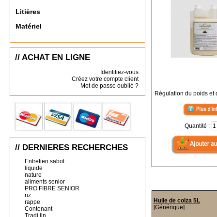
Litières
Matériel
// ACHAT EN LIGNE
Identifiez-vous
Créez votre compte client
Mot de passe oublié ?
Régulation du poids et 
Quantité :
// DERNIERES RECHERCHES
Entretien sabot
liquide
nature
aliments senior
PRO FIBRE SENIOR
riz
Huile de colza 5L
rappe
[Générique]
Contenant
Tradi lin