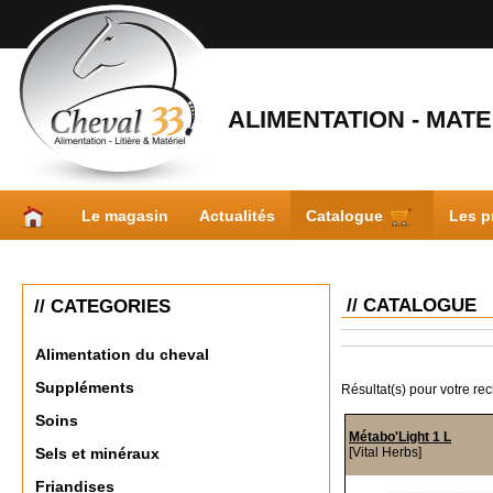
ALIMENTATION - MATER
Le magasin
Actualités
Catalogue
Les p
// CATALOGUE
// CATEGORIES
Alimentation du cheval
Suppléments
Résultat(s) pour votre re
Soins
Métabo'Light 1 L
[Vital Herbs]
Sels et minéraux
Friandises