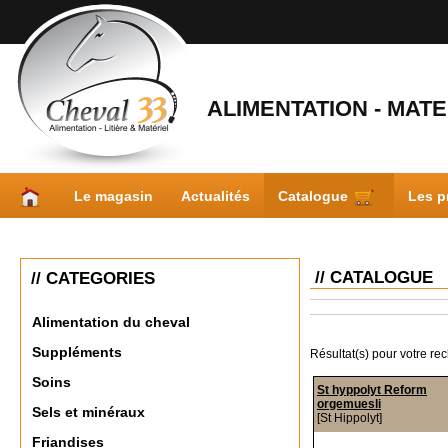
ALIMENTATION - MATER
Le magasin
Actualités
Catalogue
Les p
// CATALOGUE
// CATEGORIES
Alimentation du cheval
Suppléments
Résultat(s) pour votre re
Soins
St hyppolyt Reform
orgemuesli
Sels et minéraux
[St Hippolyt]
Friandises