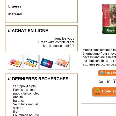
Litières
Matériel
// ACHAT EN LIGNE
Identifiez-vous
Créez votre compte client
Mot de passe oublié ?
Muesli sans avoine à fo
énergétique Pour chev
nécessitant une aliment
qui sont sensibles aux p
aux fines particules de 
// DERNIERES RECHERCHES
Quantité :
St hippolyt alpin
Pavo sans clear
pavo vital complet
ana lin
balance
Vermifuge naturel
s clear
filet
Fourchette pourrie