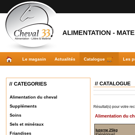
ALIMENTATION - MATER
Le magasin
Actualités
Catalogue
Les p
// CATALOGUE
// CATEGORIES
Alimentation du cheval
Suppléments
Résultat(s) pour votre re
Soins
Alimentation du ch
Sels et minéraux
luzerne 25kg
Friandises
[Générique]