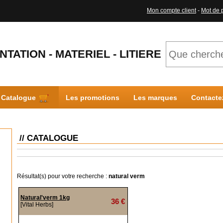
Mon compte client
-
Mot de 
NTATION - MATERIEL - LITIERE
Catalogue
Les promotions
Les marques
Contacte
// CATALOGUE
Résultat(s) pour votre recherche :
natural verm
Natural'verm 1kg
36 €
[Vital Herbs]