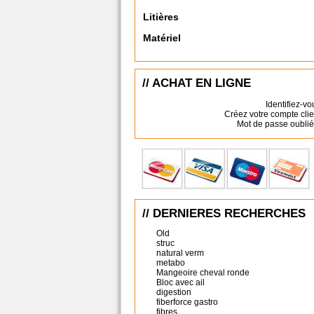
Litières
Matériel
// ACHAT EN LIGNE
Identifiez-vo
Créez votre compte clie
Mot de passe oublié
// DERNIERES RECHERCHES
Old
struc
natural verm
metabo
Mangeoire cheval ronde
Bloc avec ail
digestion
fiberforce gastro
fibres