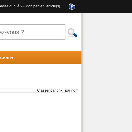
passe oublié ?
- Mon panier :
article(s)
z-nous
Classer
par prix
|
par nom