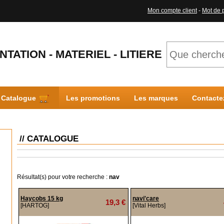
Mon compte client
-
Mot de 
NTATION - MATERIEL - LITIERE
Catalogue
Les promotions
Les marques
Contacte
// CATALOGUE
Résultat(s) pour votre recherche :
nav
Haycobs 15 kg
navi'care
19,3 €
[HARTOG]
[Vital Herbs]