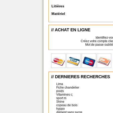
Litières
Matériel
// ACHAT EN LIGNE
Identifiez-vo
Créez votre compte clie
Mot de passe oublié
// DERNIERES RECHERCHES
Lima
Fiche chandelier
poids
Vitamines c;
sport m
Shine
copeau de bois
hyppo
Aliment sans sucre