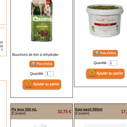
us
nt
 ?
Bouchons de foin à réhydrater
Quantité :
Quantité :
Fly less 500 mL
Equi wash 500ml
32,75 €
17,
[Cavalor]
[Cavalor]