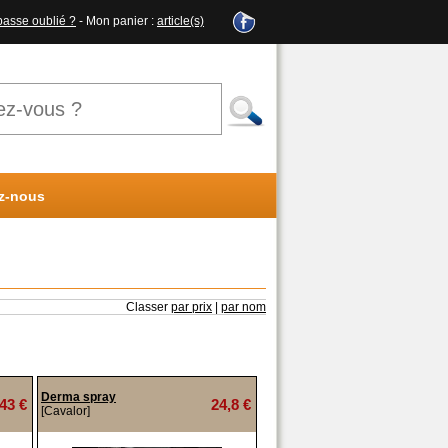
passe oublié ?
- Mon panier :
article(s)
z-nous
Classer
par prix
|
par nom
Derma spray
43 €
24,8 €
[Cavalor]