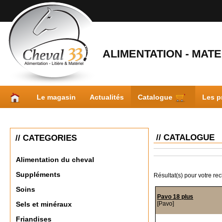
ALIMENTATION - MATER
Le magasin
Actualités
Catalogue
Les p
// CATALOGUE
// CATEGORIES
Alimentation du cheval
Suppléments
Résultat(s) pour votre re
Soins
Pavo 18 plus
[Pavo]
Sels et minéraux
Friandises