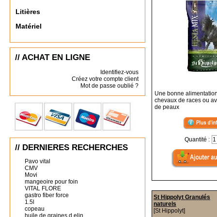
Litières
Matériel
// ACHAT EN LIGNE
Identifiez-vous
Créez votre compte client
Mot de passe oublié ?
Une bonne alimentation
chevaux de races ou a
de peaux
Quantité :
// DERNIERES RECHERCHES
Pavo vital
CMV
Movi
mangeoire pour foin
VITAL FLORE
gastro fiber force
St Hippolyt Granulés
1.5l
naturels
copeau
[St Hippolyt]
huile de graines d elin