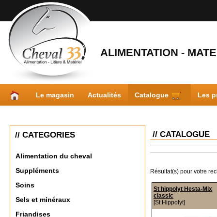
ALIMENTATION - MATER
Le magasin
Actualités
Catalogue
Les p
// CATALOGUE
// CATEGORIES
Alimentation du cheval
Suppléments
Résultat(s) pour votre re
Soins
St hippolyt Hesta-Mix
classic
Sels et minéraux
[St Hippolyt]
Friandises