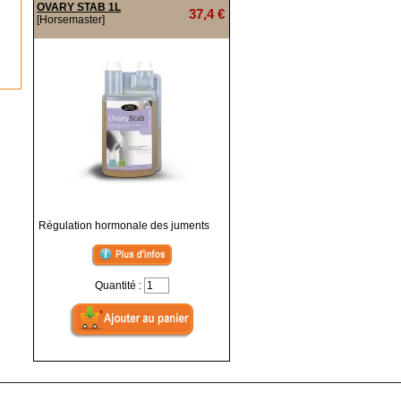
OVARY STAB 1L
37,4 €
[Horsemaster]
Régulation hormonale des juments
Quantité :