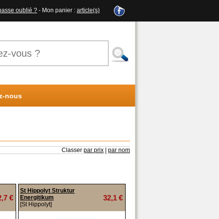
passe oublié ?
- Mon panier :
article(s)
z-nous
Classer
par prix
|
par nom
St Hippolyt Struktur
2,7 €
32,1 €
Energitikum
[St Hippolyt]