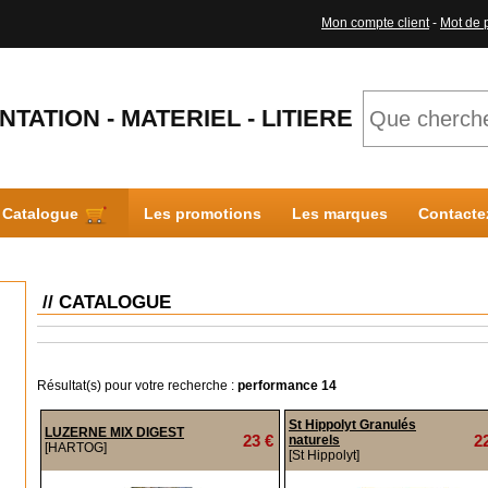
Mon compte client
-
Mot de 
NTATION - MATERIEL - LITIERE
Catalogue
Les promotions
Les marques
Contacte
// CATALOGUE
Résultat(s) pour votre recherche :
performance 14
St Hippolyt Granulés
LUZERNE MIX DIGEST
23 €
2
naturels
[HARTOG]
[St Hippolyt]