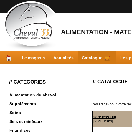
ALIMENTATION - MATER
Le magasin
Actualités
Catalogue
Les p
// CATALOGUE
// CATEGORIES
Alimentation du cheval
Suppléments
Résultat(s) pour votre re
Soins
sarc'less 1kg
[Vital Herbs]
Sels et minéraux
Friandises