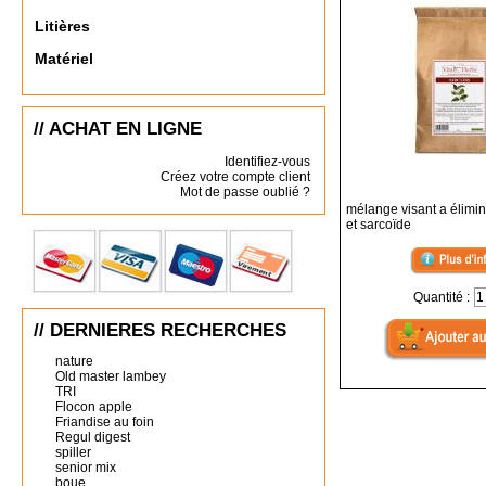
Litières
Matériel
// ACHAT EN LIGNE
Identifiez-vous
Créez votre compte client
Mot de passe oublié ?
mélange visant a élimin
et sarcoïde
Quantité :
// DERNIERES RECHERCHES
nature
Old master lambey
TRI
Flocon apple
Friandise au foin
Regul digest
spiller
senior mix
boue