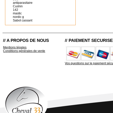
antiparasitaire
Cushin
142
mastic
nordic g
Sabot cassant
// A PROPOS DE NOUS
// PAIEMENT SECURISE
Mentions légales
Conditions générales de vente
Vos questions sur le paiement sécu