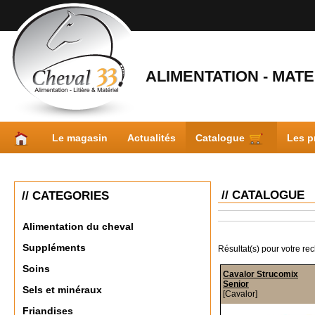
ALIMENTATION - MATER
Le magasin
Actualités
Catalogue
Les p
// CATALOGUE
// CATEGORIES
Alimentation du cheval
Suppléments
Résultat(s) pour votre re
Soins
Cavalor Strucomix
Senior
Sels et minéraux
[Cavalor]
Friandises