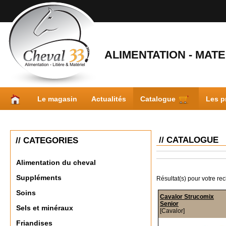
ALIMENTATION - MATER
Le magasin
Actualités
Catalogue
Les p
// CATALOGUE
// CATEGORIES
Alimentation du cheval
Suppléments
Résultat(s) pour votre re
Soins
Cavalor Strucomix
Senior
Sels et minéraux
[Cavalor]
Friandises