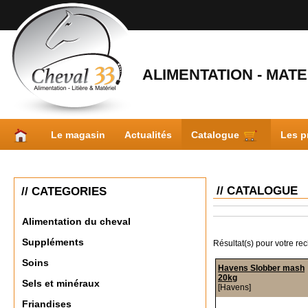
ALIMENTATION - MATER
Le magasin
Actualités
Catalogue
Les p
// CATALOGUE
// CATEGORIES
Alimentation du cheval
Suppléments
Résultat(s) pour votre re
Soins
Havens Slobber mash
20kg
Sels et minéraux
[Havens]
Friandises