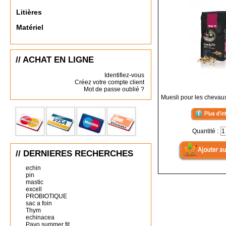
Litières
Matériel
// ACHAT EN LIGNE
Identifiez-vous
Créez votre compte client
Mot de passe oublié ?
Muesli pour les chevaux
Quantité :
// DERNIERES RECHERCHES
echin
pin
mastic
excell
PROBIOTIQUE
sac a foin
Thym
echinacea
Pavo summer fit