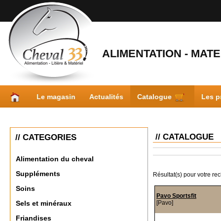
ALIMENTATION - MATER
Le magasin
Actualités
Catalogue
Les p
// CATALOGUE
// CATEGORIES
Alimentation du cheval
Suppléments
Résultat(s) pour votre re
Soins
Pavo Sportsfit
[Pavo]
Sels et minéraux
Friandises