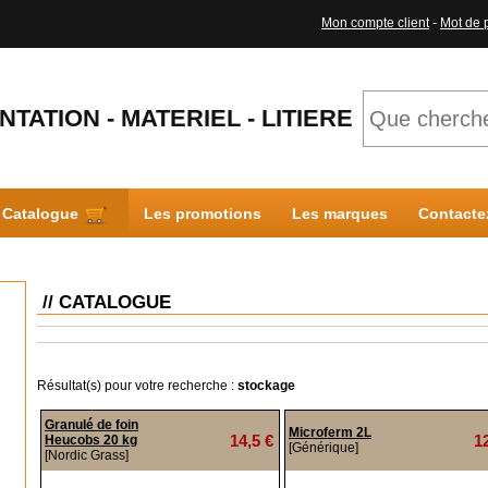
Mon compte client
-
Mot de 
NTATION - MATERIEL - LITIERE
Catalogue
Les promotions
Les marques
Contacte
// CATALOGUE
Résultat(s) pour votre recherche :
stockage
Granulé de foin
Microferm 2L
14,5 €
1
Heucobs 20 kg
[Générique]
[Nordic Grass]