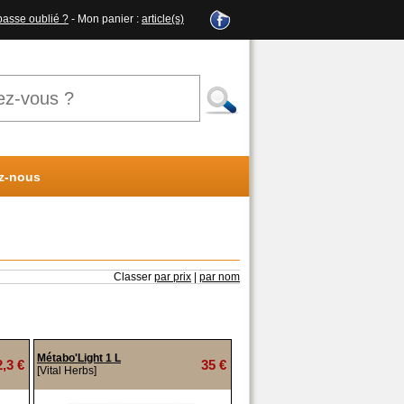
passe oublié ?
- Mon panier :
article(s)
z-nous
Classer
par prix
|
par nom
Métabo'Light 1 L
2,3 €
35 €
[Vital Herbs]