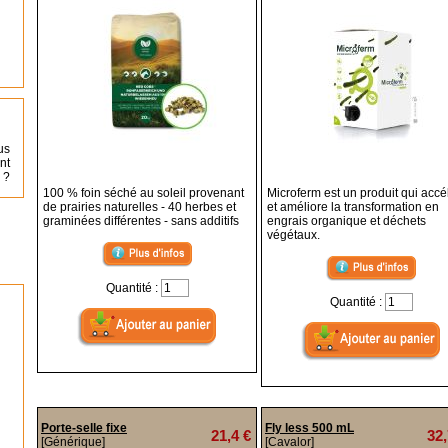
us
nt
 ?
100 % foin séché au soleil provenant
Microferm est un produit qui accé
de prairies naturelles - 40 herbes et
et améliore la transformation en
graminées différentes - sans additifs
engrais organique et déchets
végétaux.
Quantité :
Quantité :
Porte-selle fixe
Fly less 500 mL
21,4 €
32,
[Générique]
[Cavalor]