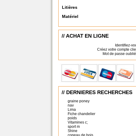
Litières
Matériel
// ACHAT EN LIGNE
Identifiez-vo
Créez votre compte clie
Mot de passe oublié
// DERNIERES RECHERCHES
graine poney
nav
Lima
Fiche chandelier
poids
Vitamines c;
sport m
Shine
copeau de bois