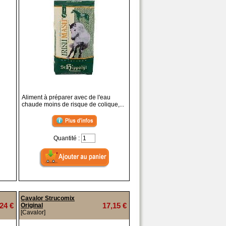
Aliment à préparer avec de l'eau
chaude moins de risque de colique,...
Quantité :
Cavalor Strucomix
24 €
17,15 €
Original
[Cavalor]