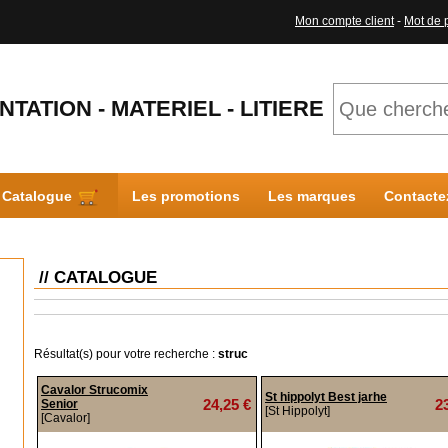
Mon compte client
-
Mot de 
NTATION - MATERIEL - LITIERE
Catalogue
Les promotions
Les marques
Contacte
// CATALOGUE
Résultat(s) pour votre recherche :
struc
Cavalor Strucomix
St hippolyt Best jarhe
24,25 €
2
Senior
[St Hippolyt]
[Cavalor]