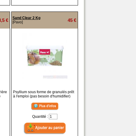
Sand Clear 2 Kg
3,5 €
45 €
[Pavo]
rière
Psyllium sous forme de granulés prêt
e
à l'emploi (pas besoin d'humidifier)
Quantité :