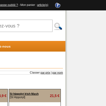
passe oublié ?
- Mon panier :
article(s)
z-nous
Classer
par prix
|
par nom
St hippolyt Irish Mash
3,9 €
21,5 €
[St Hippolyt]