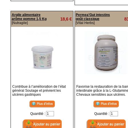
Argile alimentaire
Permea'Gut intestins
18,6 €
8
arôme pomme 1,5 Kg
goût classique
[Nutragile]
[Vital Herbs]
Contribue à l’amélioration de l’état
Favorise la restauration de la bar
général Soulage et prévient les
intestinale grâce à la L-Glutamin
ulcères gastriques
Chevaux sensibles aux ulcères.
Quantité :
Quantité :