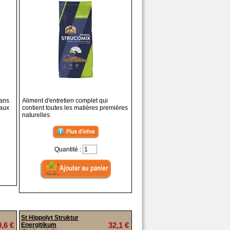
sans
Aliment d'entretien complet qui
raux
contient toutes les matières premières
naturelles
Quantité :
St Hippolyt Struktur
0,6 €
32,1 €
Energitikum