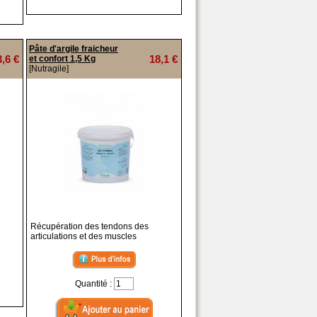
Pâte d'argile fraicheur
3,6 €
18,1 €
et confort 1,5 Kg
[Nutragile]
Récupération des tendons des
articulations et des muscles
Quantité :