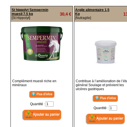
St hippolyt Sempermin
Argile alimentaire 1,5
30,4 €
1
muesli 7.5 kg
Kg
[St Hippolyt]
[Nutragile]
Complément muesli riche en
Contribue à l’amélioration de l’ét
minéraux
général Soulage et prévient les
ulcères gastriques
Quantité :
Quantité :