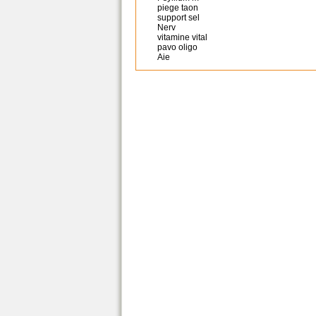
piege taon
support sel
Nerv
vitamine vital
pavo oligo
Aie