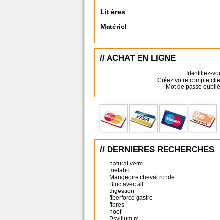
Litières
Matériel
// ACHAT EN LIGNE
Identifiez-vo
Créez votre compte clie
Mot de passe oublié
// DERNIERES RECHERCHES
natural verm
metabo
Mangeoire cheval ronde
Bloc avec ail
digestion
fiberforce gastro
fibres
hoof
Psyllium m