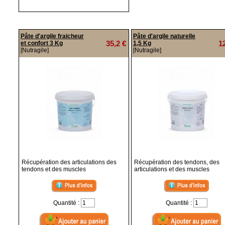
Pâte d'argile fraicheur
Pâte d'argile naturelle
35,2 €
1
et confort 3 Kg
1,5 Kg
[Nutragile]
[Nutragile]
Récupération des articulations des
Récupération des tendons, des
tendons et des muscles
articulations et des muscles
Quantité :
Quantité :