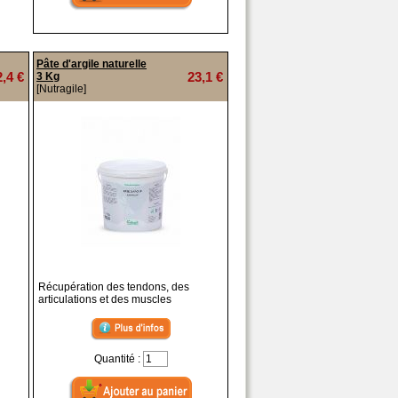
Pâte d'argile naturelle
2,4 €
23,1 €
3 Kg
[Nutragile]
Récupération des tendons, des
articulations et des muscles
Quantité :