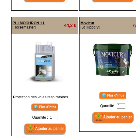
PULMOCHRON 1 L
Movicur
44,2 €
7
[Horsemaster]
[St Hippolyt]
Protection des voies respiratoires
Quantité :
Quantité :