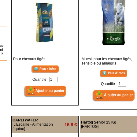
us
nt
 ?
Pour chevaux âgés
Muesli pour les chevaux âgés,
sensible ou amaigris
Quantité :
Quantité :
CARLI WAFER
Hartog Senior 15 Kg
16,6 €
[L'Escaille - Alimentation
[HARTOG]
équine]