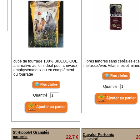
cube de fourrage 100% BIOLOGIQUE
Fibres tendres sans céréales et 
alternative au foin idéal pour chevaux
mélasse Avec Vitamines et miné
emphysémateux ou en complément
du fourrage
Quantité :
Quantité :
St Hippolyt Granulés
Cavalor Perfomix
22,7 €
2
naturels
[Cavalor]