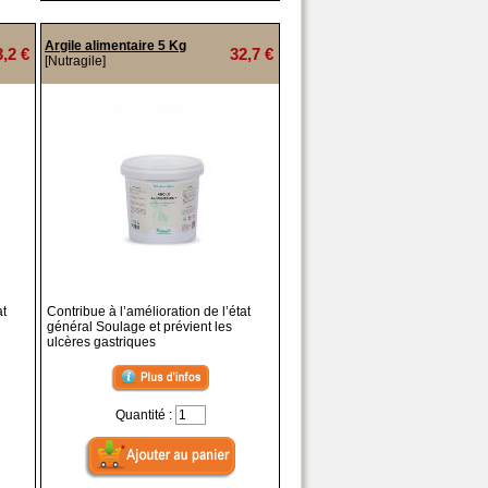
Argile alimentaire 5 Kg
3,2 €
32,7 €
[Nutragile]
at
Contribue à l’amélioration de l’état
général Soulage et prévient les
ulcères gastriques
Quantité :