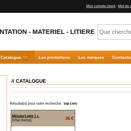
Mon compte client
-
Mot de 
NTATION - MATERIEL - LITIERE
Catalogue
Les promotions
Les marques
Contacte
// CATALOGUE
Résultat(s) pour votre recherche :
top cmv
Métabo'Light 1 L
35 €
[Vital Herbs]