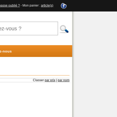
passe oublié ?
- Mon panier :
article(s)
z-nous
Classer
par prix
|
par nom