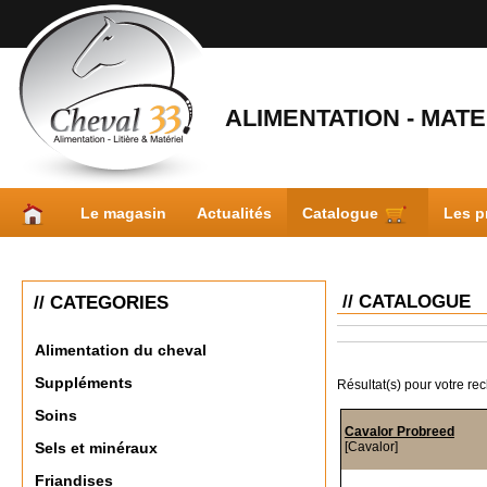
ALIMENTATION - MATER
Le magasin
Actualités
Catalogue
Les p
// CATALOGUE
// CATEGORIES
Alimentation du cheval
Suppléments
Résultat(s) pour votre re
Soins
Cavalor Probreed
[Cavalor]
Sels et minéraux
Friandises