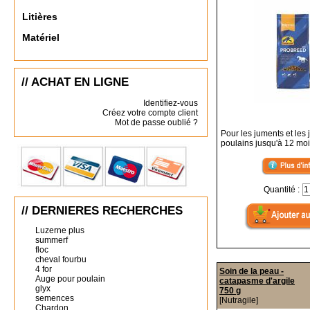
Litières
Matériel
// ACHAT EN LIGNE
Identifiez-vous
Créez votre compte client
Mot de passe oublié ?
Pour les juments et les
poulains jusqu'à 12 mo
Quantité :
// DERNIERES RECHERCHES
Luzerne plus
summerf
floc
cheval fourbu
4 for
Soin de la peau -
Auge pour poulain
catapasme d'argile
glyx
750 g
semences
[Nutragile]
Chardon