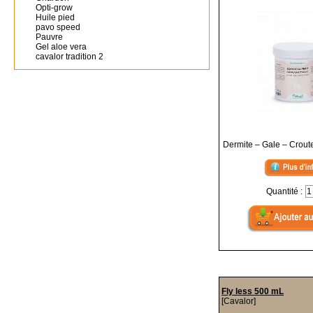
Opti-grow
Huile pied
pavo speed
Pauvre
Gel aloe vera
cavalor tradition 2
Dermite – Gale – Croute
Quantité :
Fly less 500 mL
[Cavalor]